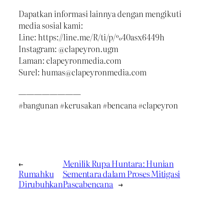
Dapatkan informasi lainnya dengan mengikuti
media sosial kami:
Line: https://line.me/R/ti/p/%40asx6449h
Instagram: @clapeyron.ugm
Laman: clapeyronmedia.com
Surel: humas@clapeyronmedia.com
————————
#bangunan #kerusakan #bencana #clapeyron
←
Menilik Rupa Huntara: Hunian
Rumahku
Sementara dalam Proses Mitigasi
Dirubuhkan
Pascabencana
→