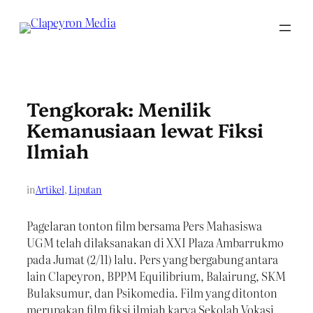
Skip
to
content
Tengkorak: Menilik
Kemanusiaan lewat Fiksi
Ilmiah
in
Artikel
, 
Liputan
Pagelaran tonton film bersama Pers Mahasiswa
UGM telah dilaksanakan di XXI Plaza Ambarrukmo
pada Jumat (2/11) lalu. Pers yang bergabung antara
lain Clapeyron, BPPM Equilibrium, Balairung, SKM
Bulaksumur, dan Psikomedia. Film yang ditonton
merupakan film fiksi ilmiah karya Sekolah Vokasi