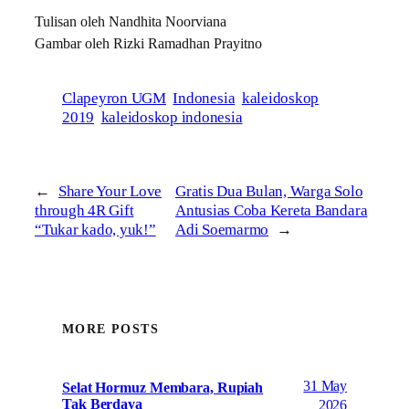
Tulisan oleh Nandhita Noorviana
Gambar oleh Rizki Ramadhan Prayitno
Clapeyron UGM
Indonesia
kaleidoskop
2019
kaleidoskop indonesia
←
Share Your Love
Gratis Dua Bulan, Warga Solo
through 4R Gift
Antusias Coba Kereta Bandara
“Tukar kado, yuk!”
Adi Soemarmo
→
MORE POSTS
31 May
Selat Hormuz Membara, Rupiah
Tak Berdaya
2026