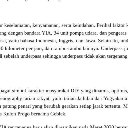
 keselamatan, kenyamanan, serta keindahan. Perihal faktor 
hubung dengan bandara YIA, 34 unit pompa udara, dan pengera
hasa, yaitu bahasa Indonesia, Inggris, dan Jawa. Selain itu, 
n 40 kilometer per jam, dan rambu-rambu lainnya. Underpass j
 sebelah underpass sehingga underpass tidak akan tergenang a
agai simbol karakter masyarakat DIY yang dinamis, optimis
chenography tarian rakyat, yaitu tarian Jathilan dari Yogyaka
atung penari yang berubah gerakan setiap jarak tertentu. M
s Kulon Progo bernama Geblek.
 YIA rencananya baru akan diresmikan pada Maret 2020 bers