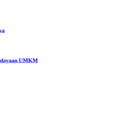
ya
berdayaan UMKM