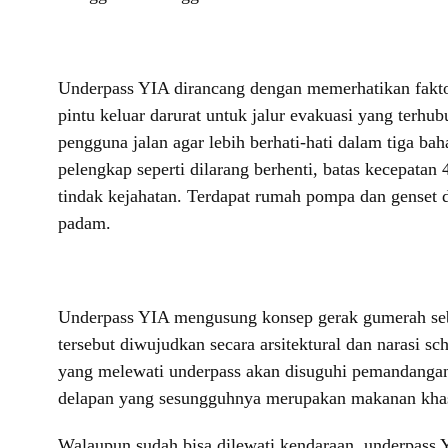
Underpass YIA dirancang dengan memerhatikan faktor
pintu keluar darurat untuk jalur evakuasi yang ter
pengguna jalan agar lebih berhati-hati dalam tiga ba
pelengkap seperti dilarang berhenti, batas kecepata
tindak kejahatan. Terdapat rumah pompa dan genset di
padam.
Underpass YIA mengusung konsep gerak gumerah seb
tersebut diwujudkan secara arsitektural dan narasi s
yang melewati underpass akan disuguhi pemandangan p
delapan yang sesungguhnya merupakan makanan kha
Walaupun sudah bisa dilewati kendaraan, underpass