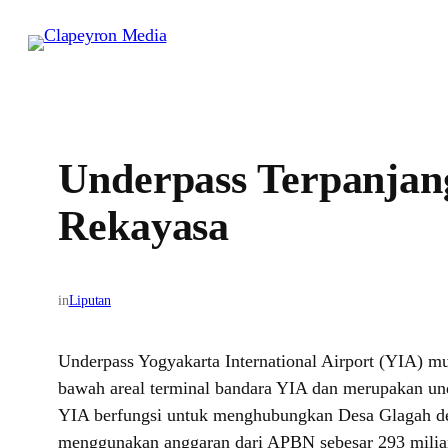
Skip
to
content
Underpass Terpanjan
Rekayasa
in
Liputan
Underpass Yogyakarta International Airport (YIA) mu
bawah areal terminal bandara YIA dan merupakan unde
YIA berfungsi untuk menghubungkan Desa Glagah de
menggunakan anggaran dari APBN sebesar 293 milia