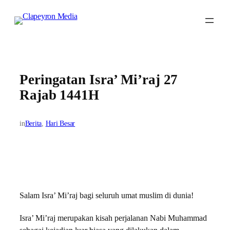
Skip
to
content
Peringatan Isra’ Mi’raj 27
Rajab 1441H
in
Berita
, 
Hari Besar
Salam Isra’ Mi’raj bagi seluruh umat muslim di dunia!
Isra’ Mi’raj merupakan kisah perjalanan Nabi Muhammad