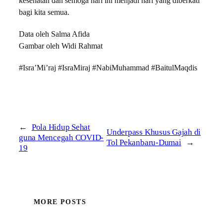
kesehatan dan semoga hari ini menjadi hari yang diberkati
bagi kita semua.
Data oleh Salma Afida
Gambar oleh Widi Rahmat
#Isra’Mi’raj #IsraMiraj #NabiMuhammad #BaitulMaqdis
←
Pola Hidup Sehat
Underpass Khusus Gajah di
guna Mencegah COVID-
Tol Pekanbaru-Dumai
→
19
MORE POSTS