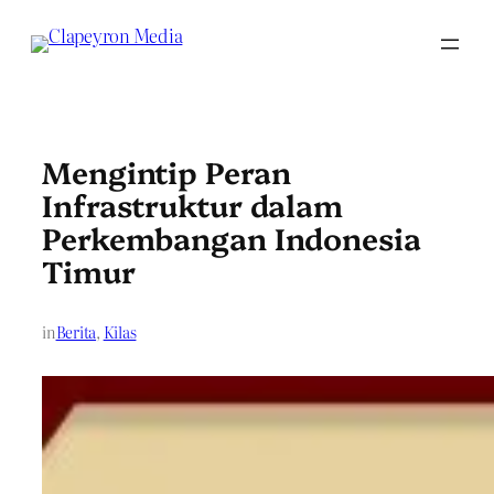
Skip
to
content
Mengintip Peran
Infrastruktur dalam
Perkembangan Indonesia
Timur
in
Berita
, 
Kilas