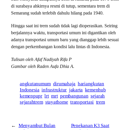
di surabaya ahkirnya resmi di tutup, sementara trem di
Semarang sudah terlebih dahulu hilang pada 1940.
Hingga saat ini trem sudah tidak lagi dioperasikan. Seiring
berjalannya waktu, transportasi umum ini digantikan oleh
adanya transportasi umum baru yang dianggap lebih sesuai
dengan perkembangan kondisi lalu lintas di Indonesia.
Tulisan oleh Afaf Nadiyah Rifa P
Gambar oleh Raden Aufa Dhia A.
angkutanumum
dirumahaja
hariangkutan
Indonesia
infrastruktur
jakarta
kemenhub
kemenpupr
lrt
mrt
pembangunan
sejarah
sejarahtrem
stayathome
transportasi
trem
←
Menyambut Bulan
Penekanan K3 Saat