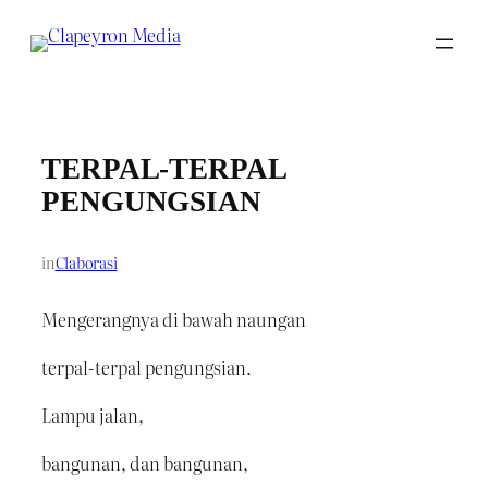
Skip
to
content
TERPAL-TERPAL
PENGUNGSIAN
in
Claborasi
Mengerangnya di bawah naungan
terpal-terpal pengungsian.
Lampu jalan,
bangunan, dan bangunan,