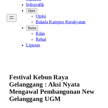
Infografik
Opini
Opini
Balada Kampus Kerakyatan
Berita
Kilas
Rehat
Liputan
Festival Kebun Raya
Gelanggang : Aksi Nyata
Mengawal Pembangunan New
Gelanggang UGM