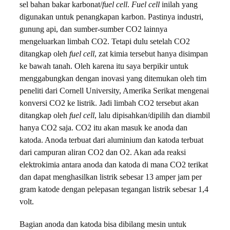
sel bahan bakar karbonat/
fuel cell
.
Fuel cell
inilah yang
digunakan untuk penangkapan karbon. Pastinya industri,
gunung api, dan sumber-sumber CO2 lainnya
mengeluarkan limbah CO2. Tetapi dulu setelah CO2
ditangkap oleh
fuel cell
, zat kimia tersebut hanya disimpan
ke bawah tanah. Oleh karena itu saya berpikir untuk
menggabungkan dengan inovasi yang ditemukan oleh tim
peneliti dari Cornell University, Amerika Serikat mengenai
konversi CO2 ke listrik. Jadi limbah CO2 tersebut akan
ditangkap oleh
fuel cell
, lalu dipisahkan/dipilih dan diambil
hanya CO2 saja. CO2 itu akan masuk ke anoda dan
katoda. Anoda terbuat dari aluminium dan katoda terbuat
dari campuran aliran CO2 dan O2. Akan ada reaksi
elektrokimia antara anoda dan katoda di mana CO2 terikat
dan dapat menghasilkan listrik sebesar 13 amper jam per
gram katode dengan pelepasan tegangan listrik sebesar 1,4
volt.
Bagian anoda dan katoda bisa dibilang mesin untuk