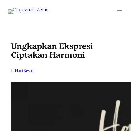
Skip
to
content
Ungkapkan Ekspresi
Ciptakan Harmoni
in
Hari Besar