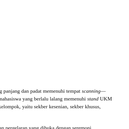
ang panjang dan padat memenuhi tempat
scanning
—
n mahasiswa yang berlalu lalang memenuhi
stand
UKM
elompok, yaitu sekber kesenian, sekber khusus,
an pergelaran yang dibuka dengan seremoni