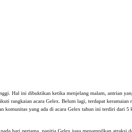
inggi. Hal ini dibuktikan ketika menjelang malam, antrian y
kuti rangkaian acara Gelex. Belum lagi, terdapat keramaia
omunitas yang ada di acara Gelex tahun ini terdiri dari 5 k
.
ada hari pertama, panitia Gelex juga menampilkan atraksi d