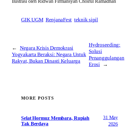
Ilustrasi oleh Ridwan Firmansyah Choirul Ramadhan
GIK UGM
RenjanaFest
teknik sipil
Hydroseeding:
←
Negara Krisis Demokrasi
Solusi
Yogyakarta Beraksi: Negara Untuk
Penanggulangan
Rakyat, Bukan Dinasti Keluarga
Erosi
→
MORE POSTS
31 May
Selat Hormuz Membara, Rupiah
Tak Berdaya
2026