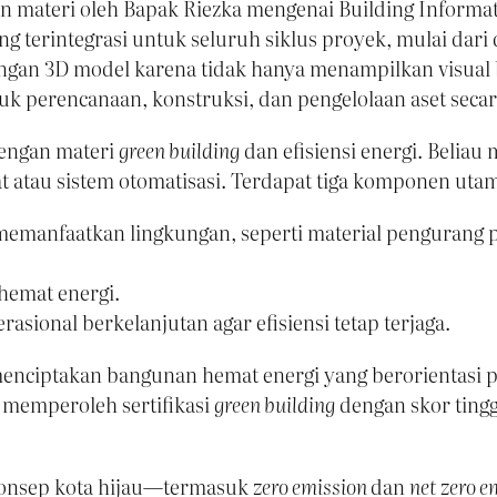
n materi oleh Bapak Riezka mengenai Building Informa
g terintegrasi untuk seluruh siklus proyek, mulai dari
ngan 3D model karena tidak hanya menampilkan visual
uk perencanaan, konstruksi, dan pengelolaan aset secar
dengan materi
green building
dan efisiensi energi. Beliau
at atau sistem otomatisasi. Terdapat tiga komponen uta
 memanfaatkan lingkungan, seperti material pengurang
 hemat energi.
sional berkelanjutan agar efisiensi tetap terjaga.
menciptakan bangunan hemat energi yang berorientasi 
 memperoleh sertifikasi
green building
dengan skor ting
konsep kota hijau—termasuk
zero emission
dan
net zero e