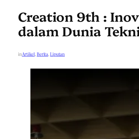
Creation 9th : In
dalam Dunia Tekni
in
Artikel
, 
Berita
, 
Liputan