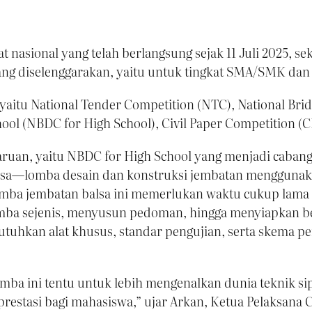
nasional yang telah berlangsung sejak 11 Juli 2025, se
ng diselenggarakan, yaitu untuk tingkat SMA/SMK dan t
yaitu National Tender Competition (NTC), National Bri
hool (NBDC for High School), Civil Paper Competition (
baruan, yaitu NBDC for High School yang menjadi caba
sa—lomba desain dan konstruksi jembatan menggunaka
 lomba jembatan balsa ini memerlukan waktu cukup lam
lomba sejenis, menyusun pedoman, hingga menyiapkan be
uhkan alat khusus, standar pengujian, serta skema p
ba ini tentu untuk lebih mengenalkan dunia teknik s
tasi bagi mahasiswa,” ujar Arkan, Ketua Pelaksana Ci