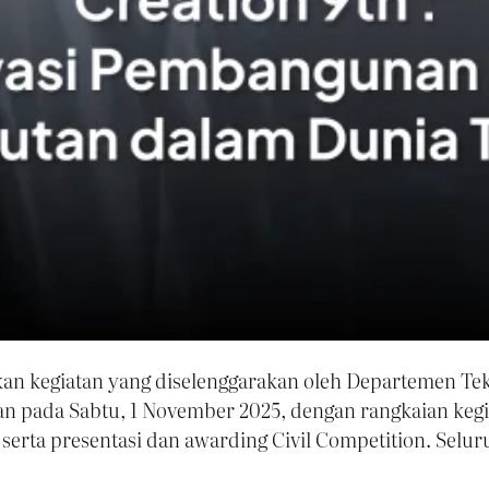
 kegiatan yang diselenggarakan oleh Departemen Tekni
an pada Sabtu, 1 November 2025, dengan rangkaian keg
 serta presentasi dan awarding Civil Competition. Selu