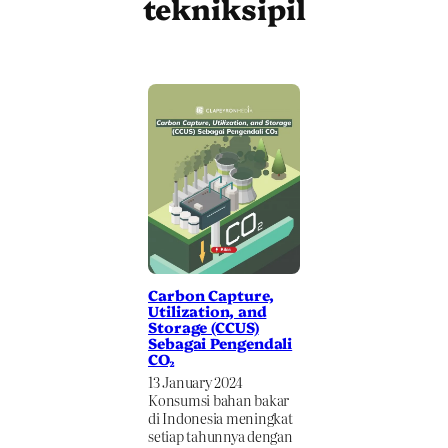
tekniksipil
Carbon Capture,
Utilization, and
Storage (CCUS)
Sebagai Pengendali
CO₂
13 January 2024
Konsumsi bahan bakar
di Indonesia meningkat
setiap tahunnya dengan