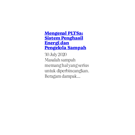
Mengenal PLTSa:
Sistem Penghasil
Energi dan
Pengelola Sampah
30 July 2020
Masalah sampah
memang hal yang serius
untuk diperbincangkan.
Beragam dampak…