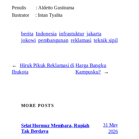
Penulis : Aldetto Gustirama
Ilustrator : Intan Tyalita
berita
Indonesia
infrastuktur
jakarta
jokowi
pembangunan
reklamasi
teknik sipil
←
Hiruk Pikuk Reklamasi di
Harga Bangku
Ibukota
Kampusku?
→
MORE POSTS
31 May
Selat Hormuz Membara, Rupiah
Tak Berdaya
2026