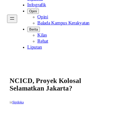
Infografik
Opini
Opini
Balada Kampus Kerakyatan
Berita
Kilas
Rehat
Liputan
NCICD, Proyek Kolosal
Selamatkan Jakarta?
in
Sipiloka