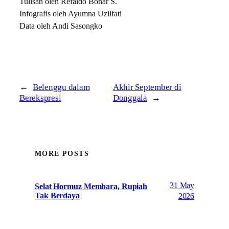
Tulisan oleh Refaldo Bonar S.
Infografis oleh Ayumna Uzilfati
Data oleh Andi Sasongko
←
Belenggu dalam
Akhir September di
Berekspresi
Donggala
→
MORE POSTS
31 May
Selat Hormuz Membara, Rupiah
Tak Berdaya
2026