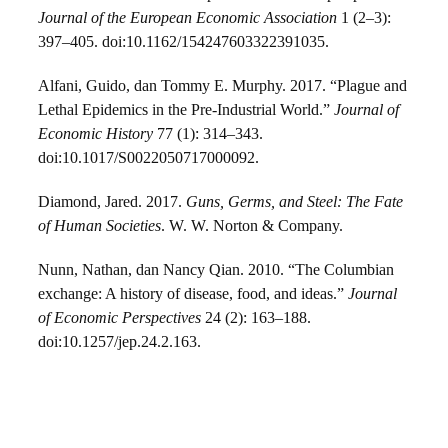
Journal of the European Economic Association
1 (2–3):
397–405. doi:10.1162/154247603322391035.
Alfani, Guido, dan Tommy E. Murphy. 2017. “Plague and
Lethal Epidemics in the Pre-Industrial World.”
Journal of
Economic History
77 (1): 314–343.
doi:10.1017/S0022050717000092.
Diamond, Jared. 2017.
Guns, Germs, and Steel: The Fate
of Human Societies
. W. W. Norton & Company.
Nunn, Nathan, dan Nancy Qian. 2010. “The Columbian
exchange: A history of disease, food, and ideas.”
Journal
of Economic Perspectives
24 (2): 163–188.
doi:10.1257/jep.24.2.163.