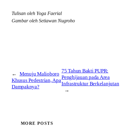
Tulisan oleh Yoga Faerial
Gambar oleh Setiawan Nugroho
75 Tahun Bakti PUPR:
←
Menuju Malioboro
Penghijauan pada Area
Khusus Pedestrian, Apa
Infrastruktur Berkelanjutan
Dampaknya?
→
MORE POSTS