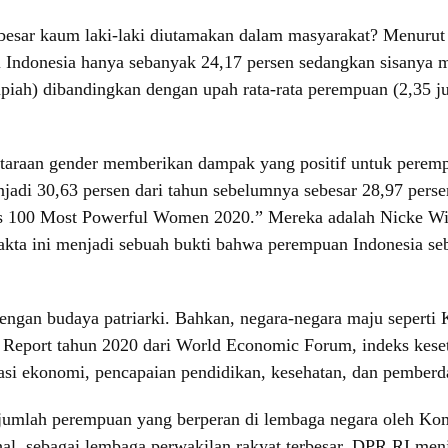
besar kaum laki-laki diutamakan dalam masyarakat? Menurut d
Indonesia hanya sebanyak 24,17 persen sedangkan sisanya ma
 rupiah) dibandingkan dengan upah rata-rata perempuan (2,35 
etaraan gender memberikan dampak yang positif untuk peremp
adi 30,63 persen dari tahun sebelumnya sebesar 28,97 perse
s 100 Most Powerful Women 2020.” Mereka adalah Nicke Wid
Fakta ini menjadi sebuah bukti bahwa perempuan Indonesia 
engan budaya patriarki. Bahkan, negara-negara maju seperti
Report tahun 2020 dari World Economic Forum, indeks keset
pasi ekonomi, pencapaian pendidikan, kesehatan, dan pemberd
it jumlah perempuan yang berperan di lembaga negara oleh 
l, sebagai lembaga perwakilan rakyat terbesar, DPR RI menja