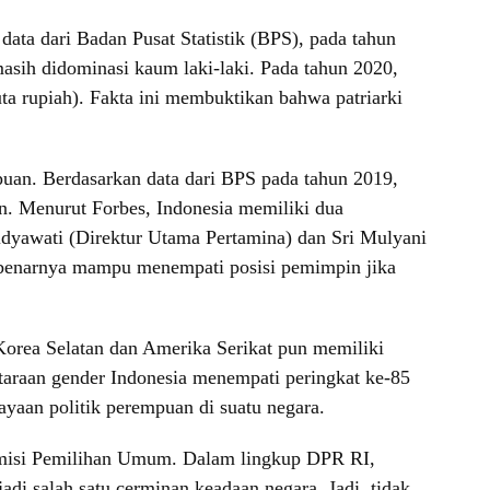
ata dari Badan Pusat Statistik (BPS), pada tahun
sih didominasi kaum laki-laki. Pada tahun 2020,
juta rupiah). Fakta ini membuktikan bahwa patriarki
uan. Berdasarkan data dari BPS pada tahun 2019,
n. Menurut Forbes, Indonesia memiliki dua
yawati (Direktur Utama Pertamina) dan Sri Mulyani
sebenarnya mampu menempati posisi pemimpin jika
 Korea Selatan dan Amerika Serikat pun memiliki
araan gender Indonesia menempati peringkat ke-85
ayaan politik perempuan di suatu negara.
Komisi Pemilihan Umum. Dalam lingkup DPR RI,
di salah satu cerminan keadaan negara. Jadi, tidak