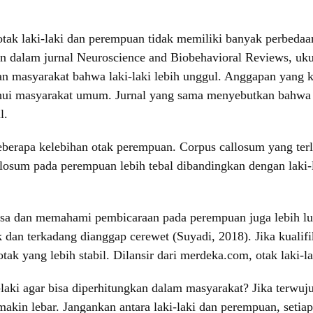
, otak laki-laki dan perempuan tidak memiliki banyak perbedaa
an dalam jurnal Neuroscience and Biobehavioral Reviews, uku
 masyarakat bahwa laki-laki lebih unggul. Anggapan yang k
ahui masyarakat umum. Jurnal yang sama menyebutkan bahwa k
l.
erapa kelebihan otak perempuan. Corpus callosum yang terlet
losum pada perempuan lebih tebal dibandingkan dengan laki-
hasa dan memahami pembicaraan pada perempuan juga lebih lua
 dan terkadang dianggap cerewet (Suyadi, 2018). Jika kuali
 yang lebih stabil. Dilansir dari merdeka.com, otak laki-la
laki agar bisa diperhitungkan dalam masyarakat? Jika terwuj
kin lebar. Jangankan antara laki-laki dan perempuan, setiap 