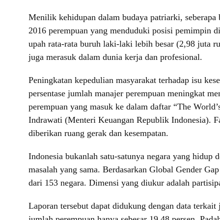
Menilik kehidupan dalam budaya patriarki, seberapa 
2016 perempuan yang menduduki posisi pemimpin di 
upah rata-rata buruh laki-laki lebih besar (2,98 juta
juga merasuk dalam dunia kerja dan profesional.
Peningkatan kepedulian masyarakat terhadap isu kes
persentase jumlah manajer perempuan meningkat menj
perempuan yang masuk ke dalam daftar “The World’
Indrawati (Menteri Keuangan Republik Indonesia). 
diberikan ruang gerak dan kesempatan.
Indonesia bukanlah satu-satunya negara yang hidup d
masalah yang sama. Berdasarkan Global Gender Gap 
dari 153 negara. Dimensi yang diukur adalah partisi
Laporan tersebut dapat didukung dengan data terka
jumlah perempuan hanya sebesar 19,48 persen. Padaha