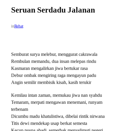
Seruan Serdadu Jalanan
in
Rehat
Semburat surya melebur, menggurat cakrawala
Rembulan memandu, dua insan melepas rindu
Kasmaran mengalirkan jiwa bertukar rasa
Debur ombak mengiring raga mengayun padu
Angin semilir membisik kisah, kasih terukir
Kemilau intan zaman, memukau jiwa nan syahdu
Temaram, merpati mengawan menemani, runyam
terbenam
Dicumbu madu khatulistiwa, dibelai rintik nirwana
Titis dewi mendekap usap berkat semesta
Kecup puspa abadi, semerbak menyelimuti negeri….