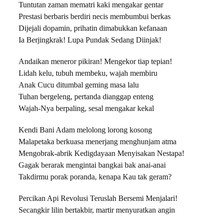
Tuntutan zaman mematri kaki mengakar gentar
Prestasi berbaris berdiri necis membumbui berkas
Dijejali dopamin, prihatin dimabukkan kefanaan
Ia Berjingkrak! Lupa Pundak Sedang Diinjak!
Andaikan meneror pikiran! Mengekor tiap tepian!
Lidah kelu, tubuh membeku, wajah membiru
Anak Cucu ditumbal geming masa lalu
Tuhan bergeleng, pertanda dianggap enteng
Wajah-Nya berpaling, sesal mengakar kekal
Kendi Bani Adam melolong lorong kosong
Malapetaka berkuasa menerjang menghunjam atma
Mengobrak-abrik Kedigdayaan Menyisakan Nestapa!
Gagak berarak mengintai bangkai bak anai-anai
Takdirmu porak poranda, kenapa Kau tak geram?
Percikan Api Revolusi Teruslah Bersemi Menjalari!
Secangkir lilin bertakbir, martir menyuratkan angin