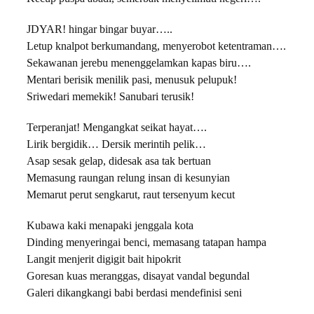
JDYAR! hingar bingar buyar…..
Letup knalpot berkumandang, menyerobot ketentraman….
Sekawanan jerebu menenggelamkan kapas biru….
Mentari berisik menilik pasi, menusuk pelupuk!
Sriwedari memekik! Sanubari terusik!
Terperanjat! Mengangkat seikat hayat….
Lirik bergidik… Dersik merintih pelik…
Asap sesak gelap, didesak asa tak bertuan
Memasung raungan relung insan di kesunyian
Memarut perut sengkarut, raut tersenyum kecut
Kubawa kaki menapaki jenggala kota
Dinding menyeringai benci, memasang tatapan hampa
Langit menjerit digigit bait hipokrit
Goresan kuas meranggas, disayat vandal begundal
Galeri dikangkangi babi berdasi mendefinisi seni