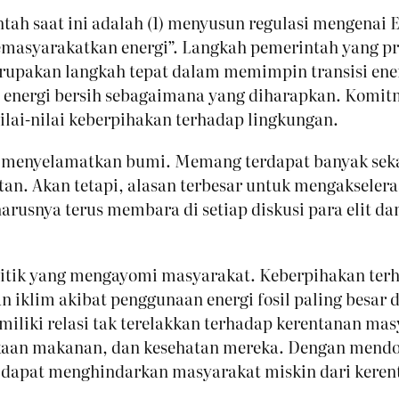
tah saat ini adalah (1) menyusun regulasi mengenai E
emasyarakatkan energi”. Langkah pemerintah yang pr
upakan langkah tepat dalam memimpin transisi ener
 energi bersih sebagaimana yang diharapkan. Komitm
ai-nilai keberpihakan terhadap lingkungan.
a menyelamatkan bumi. Memang terdapat banyak seka
tan. Akan tetapi, alasan terbesar untuk mengaksele
g harusnya terus membara di setiap diskusi para eli
politik yang mengayomi masyarakat. Keberpihakan te
iklim akibat penggunaan energi fosil paling besar d
iliki relasi tak terelakkan terhadap kerentanan m
kaan makanan, dan kesehatan mereka. Dengan mendor
h dapat menghindarkan masyarakat miskin dari keren