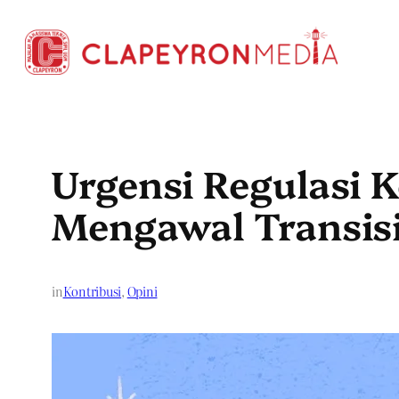
Skip
to
content
Urgensi Regulasi K
Mengawal Transisi
in
Kontribusi
, 
Opini