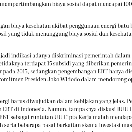
ila mempertimbangkan biaya sosial dapat mencapai 1
gan biaya kesehatan akibat penggunaan energi batu 
osil yang tidak menanggung biaya sosial dan keseha
njadi indikasi adanya diskriminasi pemerintah dalam
idaknya terdapat 15 subsidi yang diberikan pemerint
iar pada 2015, sedangkan pengembangan EBT hanya dis
komitmen Presiden Joko Widodo dalam mendorong opt
nergi harus diwujudkan dalam kebijakan yang jelas.
BT di Indonesia. Namun, tampaknya diskusi RUU EBT
 EBT sebagai runtutan UU Cipta Kerja malah mendapa
 serta beberapa pasal berkaitan skema investasi mas