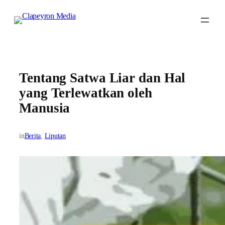
Skip
to
content
Tentang Satwa Liar dan Hal
yang Terlewatkan oleh
Manusia
in
Berita
, 
Liputan