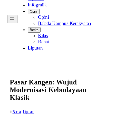
Infografik
Opini
Opini
Balada Kampus Kerakyatan
Berita
Kilas
Rehat
Liputan
Pasar Kangen: Wujud
Modernisasi Kebudayaan
Klasik
in
Berita
, 
Liputan