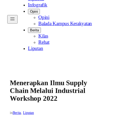
Infografik
Opini
Opini
Balada Kampus Kerakyatan
Berita
Kilas
Rehat
Liputan
Menerapkan Ilmu Supply
Chain Melalui Industrial
Workshop 2022
in
Berita
, 
Liputan