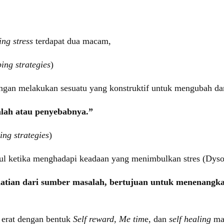
ing stress
terdapat dua macam,
ing strategies
)
dengan melakukan sesuatu yang konstruktif untuk mengubah d
alah atau penyebabnya.”
ing strategies
)
ul ketika menghadapi keadaan yang menimbulkan stres (Dys
hatian dari sumber masalah, bertujuan untuk menenangk
n erat dengan bentuk
Self reward, Me tim
e, dan
self healing
ma