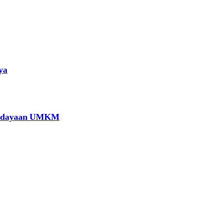
ya
berdayaan UMKM