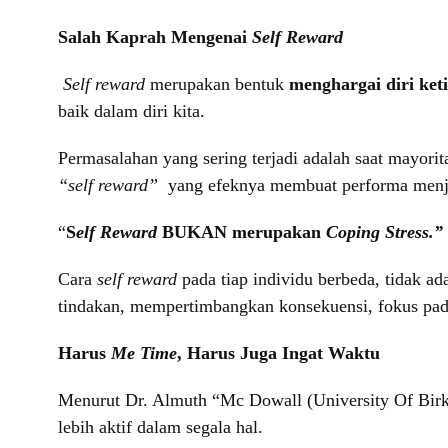
Salah Kaprah Mengenai
Self Reward
Self reward
merupakan bentuk
menghargai diri keti
baik dalam diri kita.
Permasalahan yang sering terjadi adalah saat mayorit
“self reward”
yang efeknya membuat performa menja
“
S
elf Reward
BUKAN merupakan
Coping Stress.”
Cara
self reward
pada tiap individu berbeda, tidak ad
tindakan, mempertimbangkan konsekuensi, fokus pada
Harus
Me Time
, Harus Juga Ingat Waktu
Menurut Dr. Almuth “Mc Dowall (University Of Bir
lebih aktif dalam segala hal.