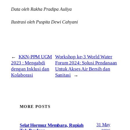
Data oleh Rakha Pradipa Auliya
Ilustrasi oleh Puspita Dewi Cahyani
←
KKN-PPM UGM
Workshop ke-3 World Water
2023 : Mengabdi
Forum 2024: Solusi Pendanaan
dengan Inklusi dan
Untuk Akses Air Bersih dan
Kolaborasi
Sanitasi
→
MORE POSTS
31 May
Selat Hormuz Membara, Rupiah