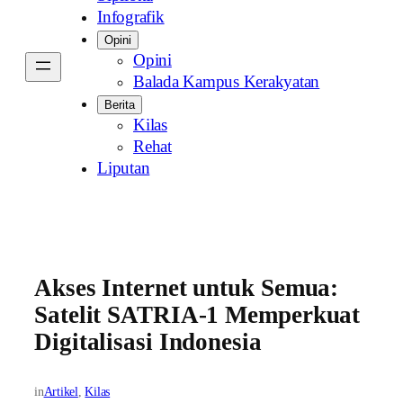
Infografik
Opini
Opini
Balada Kampus Kerakyatan
Berita
Kilas
Rehat
Liputan
Akses Internet untuk Semua:
Satelit SATRIA-1 Memperkuat
Digitalisasi Indonesia
in
Artikel
, 
Kilas