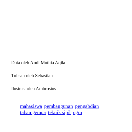
Data oleh Audi Muthia Aqila
Tulisan oleh Sebastian
Ilustrasi oleh Ambrosius
mahasiswa
pembangunan
pengabdian
tahan gempa
teknik sipil
ugm