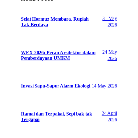
31 May
Selat Hormuz Membara, Rupiah
Tak Berdaya
2026
24 May
WEX 2026: Peran Arsitektur dalam
Pemberdayaan UMKM
2026
14 May 2026
Invasi Sapu-Sapu: Alarm Ekologi
24 April
Ramai dan Terpakai, Sepi bak tak
Tergapai
2026