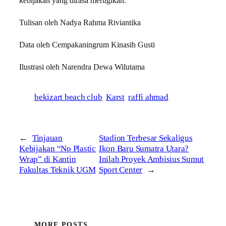
kebijakan yang dirasa merugikan.
Tulisan oleh Nadya Rahma Riviantika
Data oleh Cempakaningrum Kinasih Gusti
Ilustrasi oleh Narendra Dewa Wilutama
bekizart beach club
Karst
raffi ahmad
←
Tinjauan
Stadion Terbesar Sekaligus
Kebijakan “No Plastic
Ikon Baru Sumatra Utara?
Wrap” di Kantin
Inilah Proyek Ambisius Sumut
Fakultas Teknik UGM
Sport Center
→
MORE POSTS