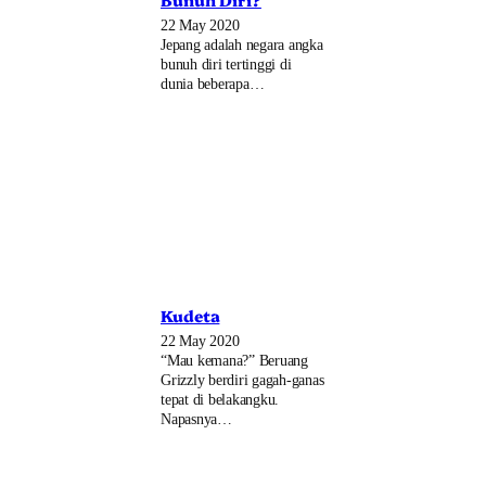
Bunuh Diri?
22 May 2020
Jepang adalah negara angka
bunuh diri tertinggi di
dunia beberapa…
Kudeta
22 May 2020
“Mau kemana?” Beruang
Grizzly berdiri gagah-ganas
tepat di belakangku.
Napasnya…