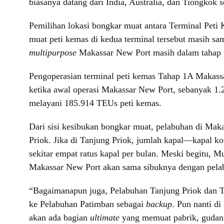
biasanya datang dari India, Australia, dan Tiongkok s
Pemilihan lokasi bongkar muat antara Terminal Peti 
muat peti kemas di kedua terminal tersebut masih sa
multipurpose
Makassar New Port masih dalam tahap
Pengoperasian terminal peti kemas Tahap 1A Makass
ketika awal operasi Makassar New Port, sebanyak 1.
melayani 185.914 TEUs peti kemas.
Dari sisi kesibukan bongkar muat, pelabuhan di Maka
Priok. Jika di Tanjung Priok, jumlah kapal—kapal ko
sekitar empat ratus kapal per bulan. Meski begitu, 
Makassar New Port akan sama sibuknya dengan pelabu
“Bagaimanapun juga, Pelabuhan Tanjung Priok dan Tan
ke Pelabuhan Patimban sebagai
backup
. Pun nanti di
akan ada bagian
ultimate
yang memuat pabrik, gudang,