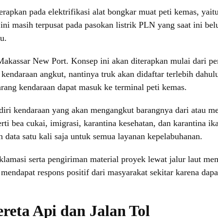
erapkan pada elektrifikasi alat bongkar muat peti kemas, yait
t ini masih terpusat pada pasokan listrik PLN yang saat ini be
u.
Makassar New Port. Konsep ini akan diterapkan mulai dari p
 kendaraan angkut, nantinya truk akan didaftar terlebih dah
arang kendaraan dapat masuk ke terminal peti kemas.
diri kendaraan yang akan mengangkut barangnya dari atau men
erti bea cukai, imigrasi, karantina kesehatan, dan karantina i
 data satu kali saja untuk semua layanan kepelabuhanan.
amasi serta pengiriman material proyek lewat jalur laut memi
endapat respons positif dari masyarakat sekitar karena dap
ereta Api dan Jalan Tol