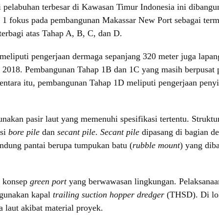
elabuhan terbesar di Kawasan Timur Indonesia ini dibangun d
1 fokus pada pembangunan Makassar New Port sebagai term
terbagi atas Tahap A, B, C, dan D.
liputi pengerjaan dermaga sepanjang 320 meter juga lapan
r 2018. Pembangunan Tahap 1B dan 1C yang masih berpusat
entara itu, pembangunan Tahap 1D meliputi pengerjaan penyi
akan pasir laut yang memenuhi spesifikasi tertentu. Struktu
asi
bore pile
dan
secant pile
.
Secant
pile
dipasang di bagian de
lindung pantai berupa tumpukan batu (
rubble mount
) yang dib
n konsep
green port
yang berwawasan lingkungan. Pelaksanaan
nggunakan kapal
trailing suction hopper dredger
(THSD). Di lok
 laut akibat material proyek.