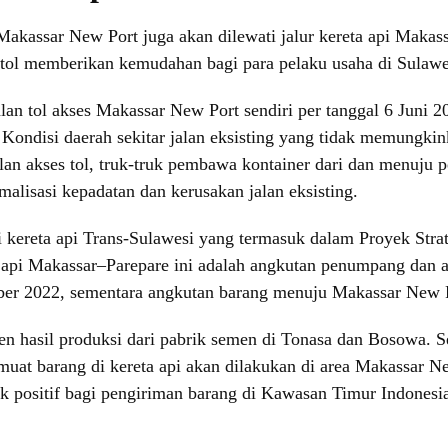
assar New Port juga akan dilewati jalur kereta api Makassar
n tol memberikan kemudahan bagi para pelaku usaha di Sulaw
lan tol akses Makassar New Port sendiri per tanggal 6 Juni
 Kondisi daerah sekitar jalan eksisting yang tidak memungkin
alan akses tol, truk-truk pembawa kontainer dari dan menuj
malisasi kepadatan dan kerusakan jalan eksisting.
 kereta api Trans-Sulawesi yang termasuk dalam Proyek Stra
a api Makassar–Parepare ini adalah angkutan penumpang dan
ber 2022, sementara angkutan barang menuju Makassar New Po
 hasil produksi dari pabrik semen di Tonasa dan Bosowa. Sel
 muat barang di kereta api akan dilakukan di area Makassar N
k positif bagi pengiriman barang di Kawasan Timur Indonesi