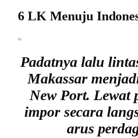
6 LK Menuju Indones
in
Padatnya lalu linta
Makassar menjadi
New Port. Lewat p
impor secara lang
arus perda