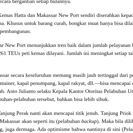
ecara bergantian setiap bulannya.
Kemas Hatta dan Makassar New Port sendiri diserahkan kepada 
ma. Khusus untuk barang curah, bongkar muat hanya bisa dil
 pembangunan.
ar New Port menunjukkan tren baik dalam jumlah pelayanan 
261 TEUs peti kemas dilayani. Jumlah ini meningkat setiap 
ssar secara keseluruhan memang masih jauh tertinggal dari 
ntainer, kapal penumpang, kapal rakyat, dll.—bisa mencapai
Muh. Anto Julianto selaku Kepala Kantor Otoritas Pelabuhan 
han-pelabuhan tersebut, bahkan bisa lebih sibuk.
jung Perak nanti akan mencapai titik jenuh. Tanjung Priok 
 Makassar akan seperti itu (pelabuhan
backup
). Maka bila dili
 juga dermaga. Ada optimisme bahwa nantinya di sini (Pelab