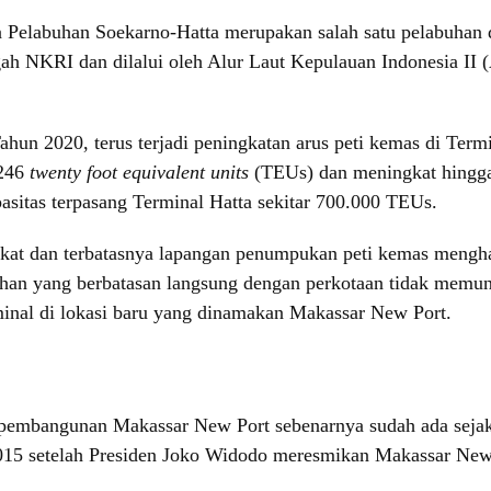
a Pelabuhan Soekarno-Hatta merupakan salah satu pelabuhan 
gah NKRI dan dilalui oleh Alur Laut Kepulauan Indonesia II
un 2020, terus terjadi peningkatan arus peti kemas di Term
.246
twenty foot equivalent units
(TEUs) dan meningkat hingga
asitas terpasang Terminal Hatta sekitar 700.000 TEUs.
ngkat dan terbatasnya lapangan penumpukan peti kemas meng
abuhan yang berbatasan langsung dengan perkotaan tidak mem
minal di lokasi baru yang dinamakan Makassar New Port.
mbangunan Makassar New Port sebenarnya sudah ada sejak 
15 setelah Presiden Joko Widodo meresmikan Makassar New P