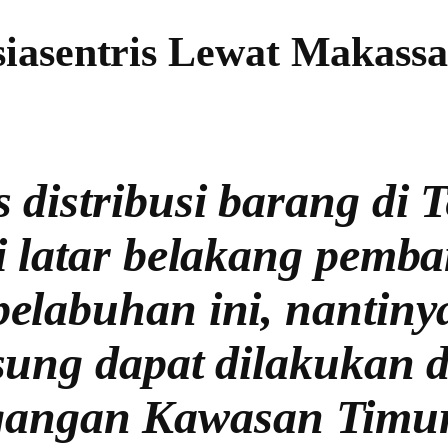
iasentris Lewat Makassa
s distribusi barang di
 latar belakang pem
elabuhan ini, nantiny
sung dapat dilakukan
gangan Kawasan Timur