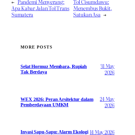
←
Pandemi Menyerang:
Tol Cisumdawu:
Apa Kabar Jalan Tol Trans
Menembus Bukit,
Sumatera
Satukan Asa
→
MORE POSTS
31 May
Selat Hormuz Membara, Rupiah
2026
Tak Berdaya
24 May
WEX 2026: Peran Arsitektur dalam
2026
Pemberdayaan UMKM
14 May 2026
Invasi Sapu-Sapu: Alarm Ekologi