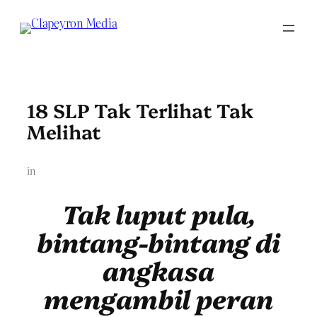
Skip
to
content
18 SLP Tak Terlihat Tak
Melihat
in
Tak luput pula,
bintang-bintang di
angkasa
mengambil peran