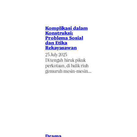
Komplikasi dalam
Konstruksi:
Problema Sosial
dan Etika
Rekayasawan
25 July 2025
Di tengah hiruk pikuk
perkotaan, di balik riuh
gemuruh mesin-mesin…
Drama