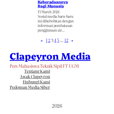
Keberadaannya
Bagi Manusia
13 March 2024
Sosial media baru-baru
ini dihebohkan dengan
informasi pembatasan
penggunaan air…
←
1
2
3
4
5
…
12
→
Clapeyron Media
Pers Mahasiswa Teknik Sipil FT UGM
Tentang Kami
Awak Clapeyron
Hubungi Kami
Pedoman Media Siber
2026