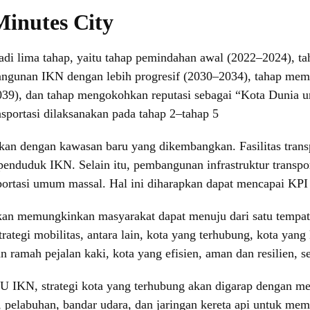
Minutes City
i lima tahap, yaitu tahap pemindahan awal (2022–2024), ta
gunan IKN dengan lebih progresif (2030–2034), tahap memba
39), dan tahap mengokohkan reputasi sebagai “Kota Dunia 
portasi dilaksanakan pada tahap 2–tahap 5
gkan dengan kawasan baru yang dikembangkan. Fasilitas tran
penduduk IKN. Selain itu, pembangunan infrastruktur transp
sportasi umum massal. Hal ini diharapkan dapat mencapai KP
kan memungkinkan masyarakat dapat menuju dari satu tempat
ategi mobilitas, antara lain, kota yang terhubung, kota ya
n ramah pejalan kaki, kota yang efisien, aman dan resilien, 
 IKN, strategi kota yang terhubung akan digarap dengan me
, pelabuhan, bandar udara, dan jaringan kereta api untuk me