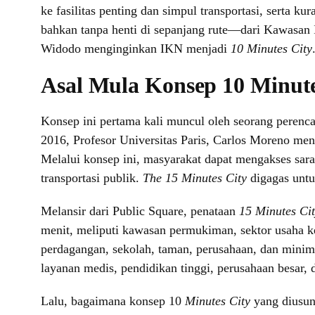
ke fasilitas penting dan simpul transportasi, serta ku
bahkan tanpa henti di sepanjang rute—dari Kawasan I
Widodo menginginkan IKN menjadi
10 Minutes City
Asal Mula Konsep 10 Minute
Konsep ini pertama kali muncul oleh seorang peren
2016, Profesor Universitas Paris, Carlos Moreno m
Melalui konsep ini, masyarakat dapat mengakses sar
transportasi publik.
The 15 Minutes City
digagas untu
Melansir dari Public Square, penataan
15 Minutes Ci
menit, meliputi kawasan permukiman, sektor usaha ke
perdagangan, sekolah, taman, perusahaan, dan minimal 
layanan medis, pendidikan tinggi, perusahaan besar, d
Lalu, bagaimana konsep 10
Minutes City
yang diusu