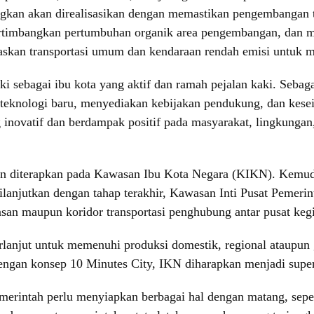
kan akan direalisasikan dengan memastikan pengembangan t
timbangkan pertumbuhan organik area pengembangan, dan men
askan transportasi umum dan kendaraan rendah emisi untuk 
 sebagai ibu kota yang aktif dan ramah pejalan kaki. Sebaga
teknologi baru, menyediakan kebijakan pendukung, dan kese
ng inovatif dan berdampak positif pada masyarakat, lingkun
an diterapkan pada Kawasan Ibu Kota Negara (KIKN). Kemudia
jutkan dengan tahap terakhir, Kawasan Inti Pusat Pemerint
asan maupun koridor transportasi penghubung antar pusat kegi
lanjut untuk memenuhi produksi domestik, regional ataupun g
engan konsep 10 Minutes City, IKN diharapkan menjadi supe
rintah perlu menyiapkan berbagai hal dengan matang, seper