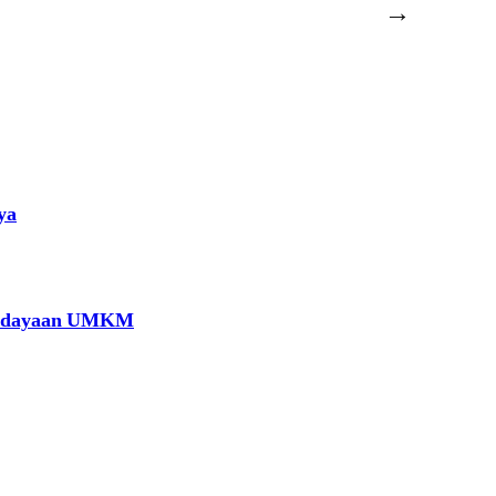
→
ya
berdayaan UMKM