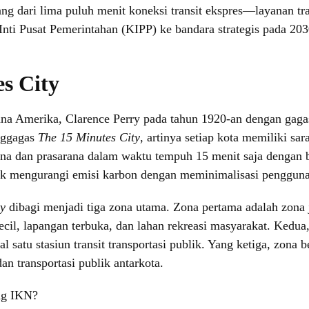
rang dari lima puluh menit koneksi transit ekspres—layanan tra
nti Pusat Pemerintahan (KIPP) ke bandara strategis pada 203
.
s City
cana Amerika, Clarence Perry pada tahun 1920-an dengan gag
enggagas
The 15 Minutes City
, artinya setiap kota memiliki sa
ana dan prasarana dalam waktu tempuh 15 menit saja dengan 
k mengurangi emisi karbon dengan meminimalisasi pengguna
ty
dibagi menjadi tiga zona utama. Zona pertama adalah zona 
cil, lapangan terbuka, dan lahan rekreasi masyarakat. Kedua
satu stasiun transit transportasi publik. Yang ketiga, zona b
an transportasi publik antarkota.
ng IKN?