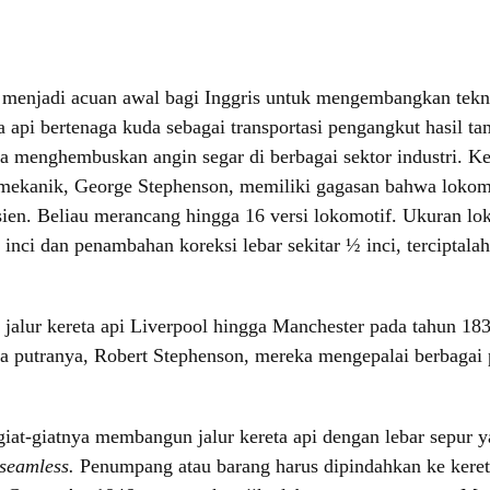
menjadi acuan awal bagi Inggris untuk mengembangkan teknolo
 api bertenaga kuda sebagai transportasi pengangkut hasil t
tama menghembuskan angin segar di berbagai sektor industri.
ur mekanik, George Stephenson, memiliki gagasan bahwa loko
isien. Beliau merancang hingga 16 versi lokomotif. Ukuran lo
 inci dan penambahan koreksi lebar sekitar ½ inci, terciptala
alur kereta api Liverpool hingga Manchester pada tahun 1830
 putranya, Robert Stephenson, mereka mengepalai berbagai proy
giat-giatnya membangun jalur kereta api dengan lebar sepur 
seamless.
Penumpang atau barang harus dipindahkan ke kereta