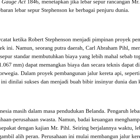
i
Gauge Act
1846, menetapkan jika lebar sepur rancangan Mr.
baran lebar sepur Stephenson ke berbagai penjuru dunia.
 tercatat ketika Robert Stephenson menjadi pimpinan proyek p
ek ini. Namun, seorang putra daerah, Carl Abraham Pihl, men
r sepur standar membutuhkan biaya yang lebih mahal sebab t
 (1.067 mm) dapat memangkas biaya dan secara teknis dapat 
orwegia. Dalam proyek pembangunan jalur kereta api, sepert
i dinilai sukses dan menjadi buah bibir insinyur dunia dan
onesia masih dalam masa pendudukan Belanda. Pengaruh leba
perusahaan-perusahaan swasta. Namun, badai keuangan mengha
pakat dengan kajian Mr. Pihl. Seiring berjalannya waktu, l
gambil alih peran. Perusahaan ini mulai membangun jalur ker