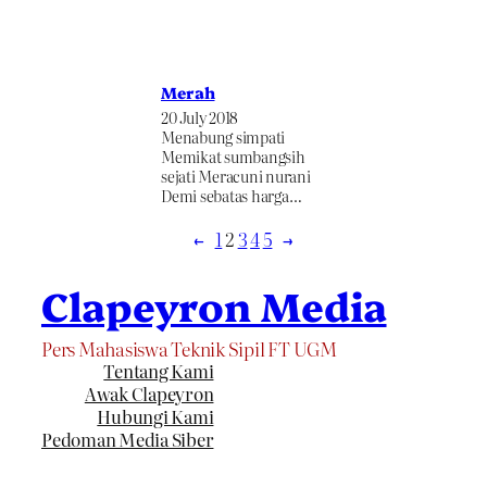
Merah
20 July 2018
Menabung simpati
Memikat sumbangsih
sejati Meracuni nurani
Demi sebatas harga…
←
1
2
3
4
5
→
Clapeyron Media
Pers Mahasiswa Teknik Sipil FT UGM
Tentang Kami
Awak Clapeyron
Hubungi Kami
Pedoman Media Siber