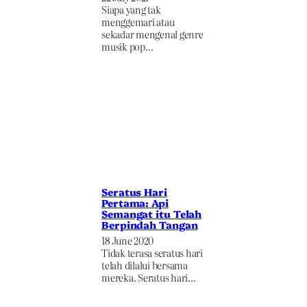
Siapa yang tak
menggemari atau
sekadar mengenal genre
musik pop…
Seratus Hari
Pertama: Api
Semangat itu Telah
Berpindah Tangan
18 June 2020
Tidak terasa seratus hari
telah dilalui bersama
mereka. Seratus hari…