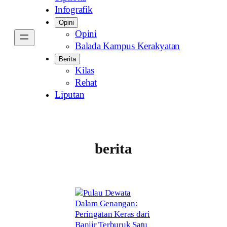
Infografik
Opini
Opini
Balada Kampus Kerakyatan
Berita
Kilas
Rehat
Liputan
berita