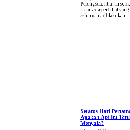
Pulang saat liburan sem
rasanya seperti hal yang
seharusnya dilakukan…
Seratus Hari Pertam
Apakah Api Itu Teru
Menyala?