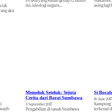
ini, ideologi negara…
asing lagi
 tak
yang aku
Memeluk Seteluk: Sejuta
Si Bocah
Cerita dari Barat Sumbawa
16 June 2017
)
Kampung 
4 September 2017
wajib
terkenal 
Pengabdian di tanah Sumbawa