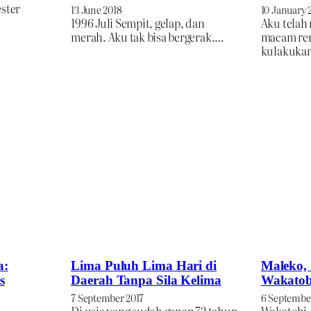
ester
13 June 2018
10 January 
1996 Juli Sempit, gelap, dan
Aku telah
merah. Aku tak bisa bergerak.…
macam ren
kulakuka
a:
Lima Puluh Lima Hari di
Maleko, 
s
Daerah Tanpa Sila Kelima
Wakatob
7 September 2017
6 Septembe
Di usia yang sudah genap 72 tahun
Wakatobi,