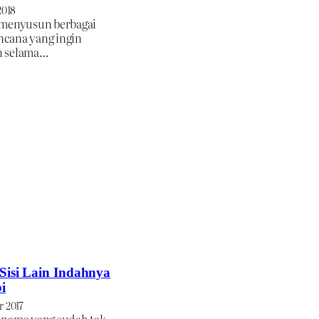
2018
 menyusun berbagai
cana yang ingin
n selama…
Sisi Lain Indahnya
i
r 2017
 nama yang sudah tak