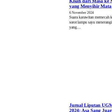
Kisah dari Masa ke
yang Menyihir Mata
6 November 2024
Suara karawitan memecah k
sorot lampu sayu menerang
yang…
Jurnal Liputan UG
2024: Asa Sang Juar