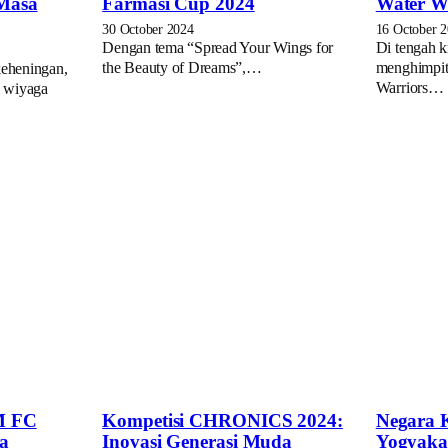
 Masa
Farmasi Cup 2024
Water W
30 October 2024
16 October 
Dengan tema “Spread Your Wings for
Di tengah k
the Beauty of Dreams”,…
menghimpit
eheningan,
Warriors…
i wiyaga
M FC
Kompetisi CHRONICS 2024:
Negara K
a
Inovasi Generasi Muda
Yogyakar