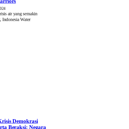
arriors
2024
risis air yang semakin
, Indonesia Water
risis Demokrasi
ta Beraksi: Negara