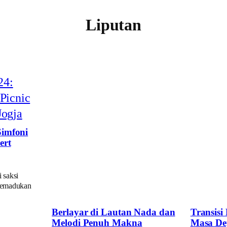
Liputan
Simfoni
ert
 saksi
memadukan
Berlayar di Lautan Nada dan
Transis
Melodi Penuh Makna
Masa De