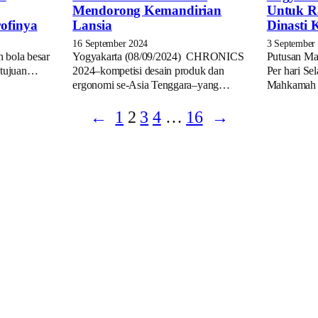
Mendorong Kemandirian
Untuk R
ofinya
Lansia
Dinasti 
16 September 2024
3 September
 bola besar
Yogyakarta (08/09/2024) CHRONICS
Putusan Ma
i tujuan…
2024–kompetisi desain produk dan
Per hari Se
ergonomi se-Asia Tenggara–yang…
Mahkamah 
←
1
2
3
4
…
16
→